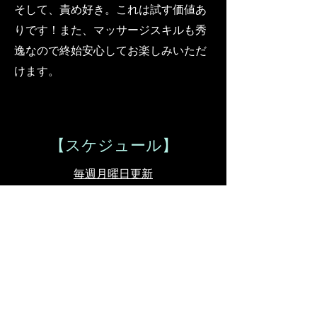
そして、責め好き。これは試す価値あ
りです！また、マッサージスキルも秀
逸なので終始安心してお楽しみいただ
けます。
【
スケジュール】
​毎週月曜日更新
8/3(月) 満
8/4(火) 満
8/5(水)
​満
8/6(木)
満
8/7(金) 10-18
8/8(土) 10-22
8/9(日) 休