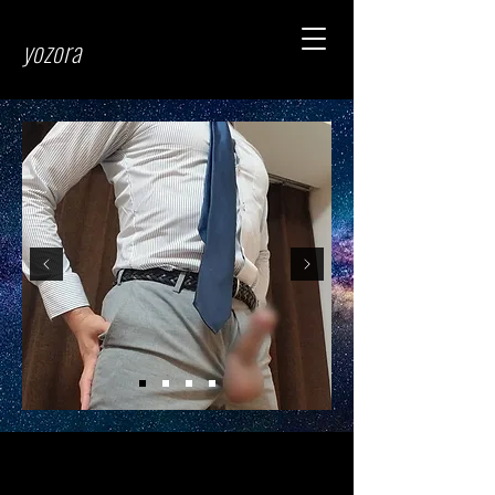
​yozora