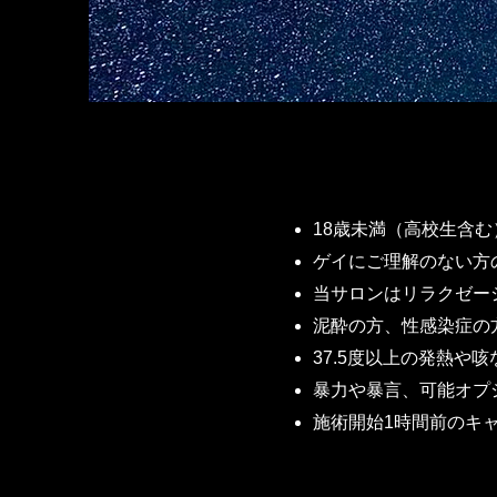
18歳未満（高校生含
ゲイにご理解のない方
当サロンはリラクゼー
泥酔の方、性感染症の
37.5度以上の発熱
暴力や暴言、可能オプ
施術開始1時間前のキ