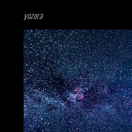
​yozora